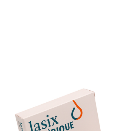
Effets sur la performance sportive
En tant que diurétique, le furosémide peut entraîner une
perte de force musculaire. Évitez l’activité intense dans les
heures suivant la prise.
Dépendance psychologique
Certains patients développent une crainte de perdre du
poids ou de la rétention. Un suivi psychologique peut être
envisagé en cas d’usage prolongé.