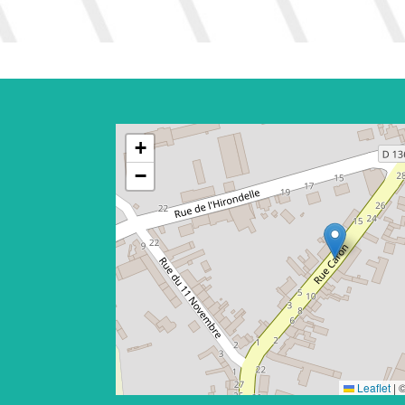
+
−
Leaflet
|