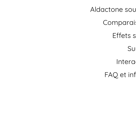
Aldactone sou
Comparai
Effets
S
Inter
FAQ et i
Comment 
générique