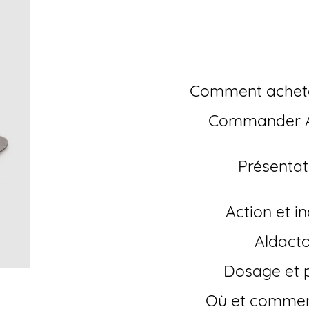
ligne
Comment achet
Commander Aldactone pas cher en ligne sans
Présentation de l’Aldactone générique
Action et 
Aldact
Dosage et
Où et comme