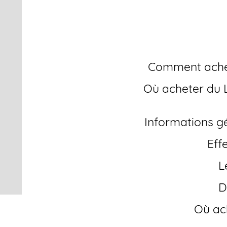
ordonnan
Comment ache
Où acheter du Levitra en ligne sans ordonnance –
Informations gé
Ef
Où a