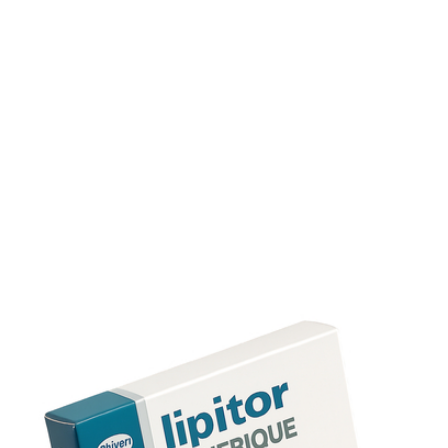
Le traitement par Lipitor est souvent à vie pour maintenir 
contrôle optimal du cholestérol. Ne stoppez pas
brutalement sans avis médical.
Stockage et conservation
Conservez les comprimés à température ambiante, à l’abr
de l’humidité et de la lumière directe.
Dépendance et tolérance
L’Atorvastatine ne crée pas de dépendance, mais un suivi
régulier est essentiel pour garantir l’efficacité et la sécurité
long terme.